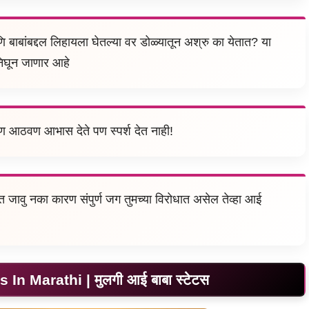
बाबांबद्दल लिहायला घेतल्या वर डोळ्यातून अश्रु का येतात? या
 निघून जाणार आहे
ण आठवण आभास देते पण स्पर्श देत नाही!
ात जावु नका कारण संपुर्ण जग तुमच्या विरोधात असेल तेव्हा आई
n Marathi | मुलगी आई बाबा स्टेटस