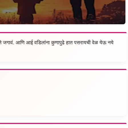
े जगावं. आणि आई वडिलांना कुणापुढे हात पसरायची वेळ येऊ नये