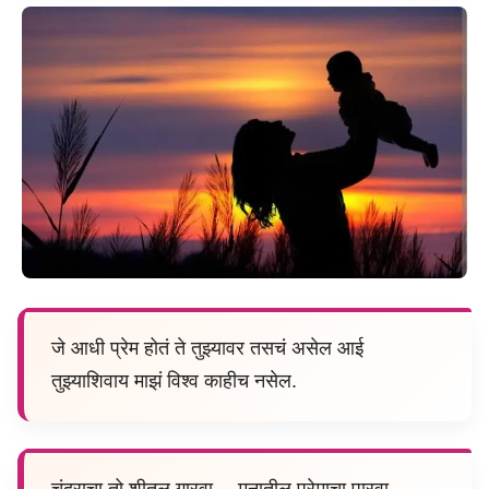
जे आधी प्रेम होतं ते तुझ्यावर तसचं असेल आई
तुझ्याशिवाय माझं विश्व काहीच नसेल.
चंद्राचा तो शीतल गारवा… मनातील प्रेमाचा पारवा..