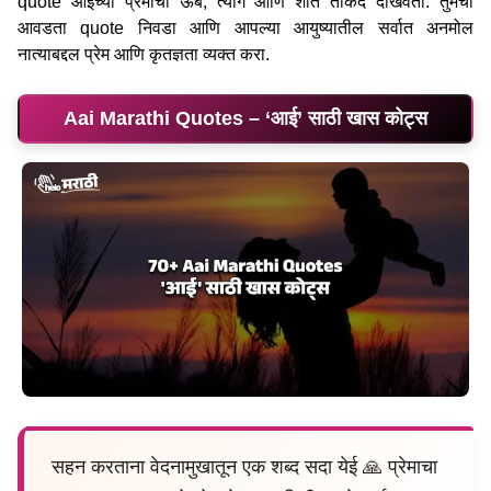
quote आईच्या प्रेमाची ऊब, त्याग आणि शांत ताकद दाखवतो. तुमचा
आवडता quote निवडा आणि आपल्या आयुष्यातील सर्वात अनमोल
नात्याबद्दल प्रेम आणि कृतज्ञता व्यक्त करा.
Aai Marathi Quotes – ‘आई’ साठी खास कोट्स
सहन करताना वेदनामुखातून एक शब्द सदा येई 🙏 प्रेमाचा