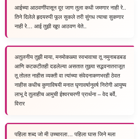
आईच्या आठवणींपासून दूर जाण तुला कधी जमणार नाही रे..
तिने दिलेले हृदयरुपी फूल सुकले तरी सुंगध त्याचा सुकणार
नाही रे… आई तुझी खूप आठवण येते..
अतुलनीय तुझी माया, मनमोकळ्या स्वभावाचा तू नमुनाबडबड
आणि कटकटीतही दडलेल्या असतात तुझ्या सद्भवनातराजूत
तू तोलत नाहीस व्यक्ती वा त्यांच्या संवेदनाकणभरही ठेवत
नाहीस कधीच कुणाविषयी मनात घृणावर्षानुवर्ष निरोगी आयुष्य
लाभू दे तुलाहीच आमुची ईश्वरचरणी प्रार्थना – वेद बर्वे,
विरार
पहिला शब्द जो मी उच्चारला… पहिला घास जिने मला