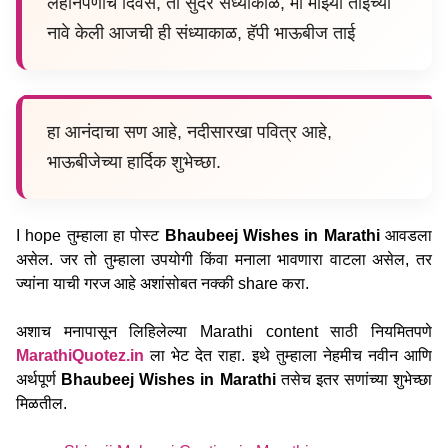
लहानपणीचे दिवस, ती सुंदर संध्याकाळ, मी माझ्या ताईच्या
नावे केली आजची ही संध्याकाळ, हॅपी भाऊबीज ताई
हा आनंदाचा सण आहे, नदीसारखा पवित्र आहे,
भाऊबीजेच्या हार्दिक शुभेच्छा.
I hope तुम्हाला हा पोस्ट
Bhaubeej Wishes in Marathi
आवडला
असेल. जर तो तुम्हाला उपयोगी किंवा मनाला भावणारा वाटला असेल, तर
ज्यांना याची गरज आहे अशांसोबत नक्की share करा.
अशाच मनापासून लिहिलेल्या Marathi content साठी नियमितपणे
MarathiQuotez.in
ला भेट देत राहा. इथे तुम्हाला नेहमीच नवीन आणि
अर्थपूर्ण
Bhaubeej Wishes in Marathi
तसेच इतर सणांच्या शुभेच्छा
मिळतील.