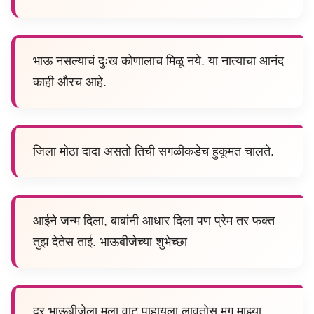
भाऊ नसल्याचं दुःख कोणालाच मिळू नये. या नात्याचा आनंद
काही औरच आहे.
जिला मोठा दादा असतो तिची सगळीकडेच हुकूमत चालते.
आईने जन्म दिला, बाबांनी आधार दिला पण प्रेम तर फक्त
तुझ देतेस ताई. भाऊबीजेच्या शुभेच्छा
दर भाऊबीजेला मला वाट पाहायला लावतोस मग माझ्या