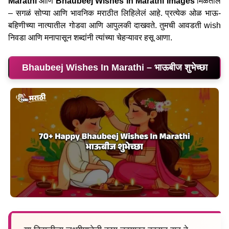
Marathi
आणि
Bhaubeej Wishes in Marathi Images
मिळतील
– सगळं सोप्या आणि भावनिक मराठीत लिहिलेलं आहे. प्रत्येक ओळ भाऊ-
बहिणीच्या नात्यातील गोडवा आणि आपुलकी दाखवते. तुमची आवडती wish
निवडा आणि मनापासून शब्दांनी त्यांच्या चेहऱ्यावर हसू आणा.
Bhaubeej Wishes In Marathi – भाऊबीज शुभेच्छा