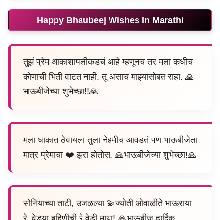
Happy Bhaubeej Wishes In Marathi
तुझं प्रेम आकाशापलीकडचं आहे म्हणूनच तर मला कधीच
कोणाची भिती वाटत नाही. तू असाच माझ्यासोबत राहा. 🙏
भाऊबीजेच्या शुभेच्छा!!🙏
मला धाकात ठेवायला तुला नेहमीच आवडतं पण भाऊबीजेला
मात्र प्रेमाचा ❤️ झरा होतोस, 🙏भाऊबीजेच्या शुभेच्छा!🙏
सोनियाच्या ताटी, उजळल्या 💫ज्योती ओवाळीते भाऊराया
रे, वेड्या बहिणीची रे वेडी माया! 🙏भाऊबीज हार्दिक