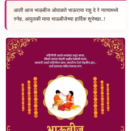
आली आज भाऊबीज ओवाळते भाऊराया राहू दे रे नात्यामध्ये
स्नेह, आपुलकी माया भाऊबीजेच्या हार्दिक शुभेच्छा..!