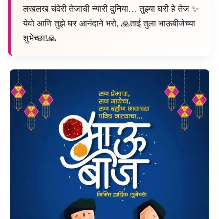
लखलख चंदेरी तेजाची न्यारी दुनिया… तुझ्या घरी हे तेज ✨
येवो आणि तुझे घर आनंदाने भरो, 🙏ताई तुला भाऊबीजेच्या
शुभेच्छा!🙏