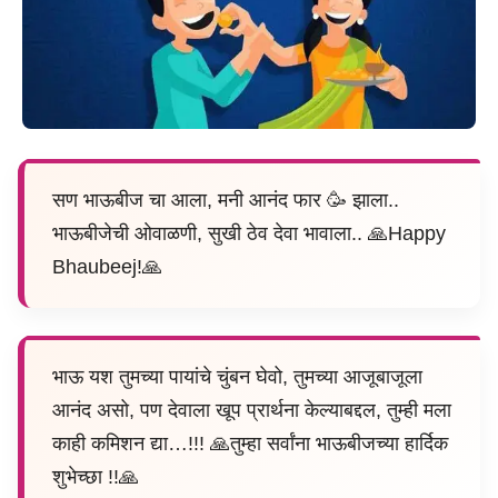
सण भाऊबीज चा आला, मनी आनंद फार 🥳 झाला..
भाऊबीजेची ओवाळणी, सुखी ठेव देवा भावाला.. 🙏Happy
Bhaubeej!🙏
भाऊ यश तुमच्या पायांचे चुंबन घेवो, तुमच्या आजूबाजूला
आनंद असो, पण देवाला खूप प्रार्थना केल्याबद्दल, तुम्ही मला
काही कमिशन द्या…!!! 🙏तुम्हा सर्वांना भाऊबीजच्या हार्दिक
शुभेच्छा !!🙏