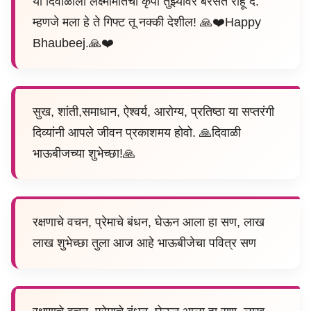
या दिवाळीला लक्ष्मीमातेची कृपा तुझ्यावर बरसत राहू दे.
म्हणजे मला हे ते गिफ्ट तू नक्की देशील! 🙏❤️Happy
Bhaubeej.🙏❤️
सुख, शांती,समाधान, ऐश्वर्य, आरोग्य, प्रतिष्ठा या सप्तरंगी
दिव्यांनी आपले जीवन प्रकाशमय होवो. 🙏दिवाळी
भाऊबीजच्या शुभेच्छा!🙏
रक्षणाचे वचन, प्रेमाचे बंधन, घेऊन आला हा सण, लाख
लाख शुभेच्छा तुला आज आहे भाऊबीजेचा पवित्र सण