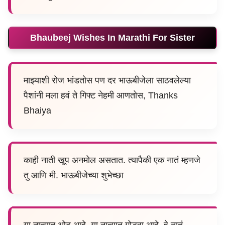
Bhaubeej Wishes In Marathi For Sister
माझ्याशी रोज भांडतोस पण दर भाऊबीजेला साठवलेल्या
पैशांनी मला हवं ते गिफ्ट नेहमी आणतोस, Thanks
Bhaiya
काही नाती खूप अनमोल असतात. त्यापैकी एक नातं म्हणजे
तु आणि मी. भाऊबीजेच्या शुभेच्छा
या नात्यात ओढ आहे, या नात्यात गोडवा आहे. हे नातं