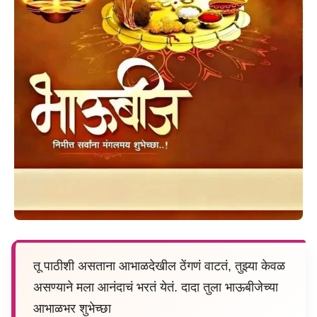
तू पाठीशी असताना आभाळदेखील ठेंगणं वाटतं, तुझ्या केवळ
असण्याने मला आनंदाचं भरतं येतं. दादा तुला भाऊबीजेच्या
आभाळभर शुभेच्छा