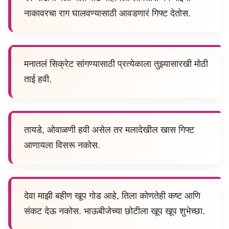
नाकावरचा राग घालवण्यासाठी आवडणारं गिफ्ट देतोस.
मनातलं सिक्रेट सांगण्यासाठी प्रत्येकाला तुझ्यासारखी मोठी
ताई हवी.
तायडे, ओवाळणी हवी असेल तर मलादेखील खास गिफ्ट
आणायला विसरू नकोस.
देवा माझी बहीण खूप गोड आहे, तिला कोणतेही कष्ट आणि
संकट देऊ नकोस. भाऊबीजेच्या छोटीला खूप खूप शुभेच्छा.