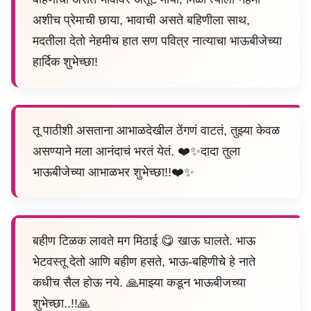
अशीच प्रेमाची छाया, भावाची असते बहिणीला साथ,
मदतीला देतो नेहमीच हात सण पवित्र नात्याचा भाऊबीजेच्या
हार्दिक शुभेच्छा!
तू पाठीशी असताना आभाळदेखील ठेंगणं वाटतं, तुझ्या केवळ
असण्याने मला आनंदाचं भरतं येतं. ❤️✨दादा तुला
भाऊबीजेच्या आभाळभर शुभेच्छा!!❤️✨
बहीण टिळक लावते मग मिठाई 😋 खाऊ घालते. भाऊ
भेटवस्तू देतो आणि बहीण हसते, भाऊ-बहिणीचे हे नाते
कधीच सैल होऊ नये. 🙏माझ्या कडून भाऊबीजच्या
शुभेच्छा..!!🙏