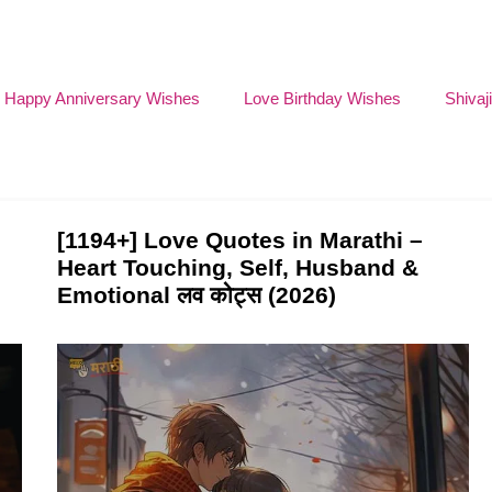
Happy Anniversary Wishes
Love Birthday Wishes
Shivaj
[1194+] Love Quotes in Marathi –
Heart Touching, Self, Husband &
Emotional लव कोट्स (2026)